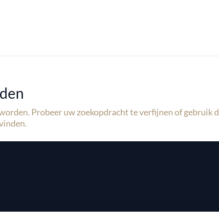
nden
 worden. Probeer uw zoekopdracht te verfijnen of gebruik 
vinden.