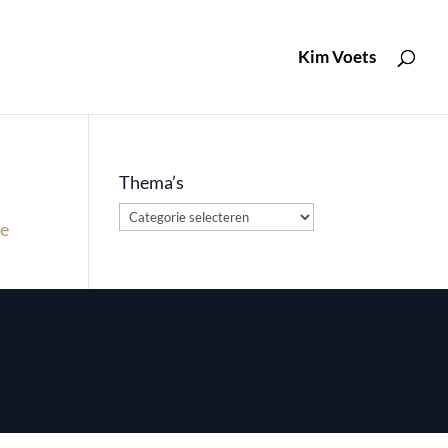
Kim Voets
Thema’s
Thema’s
de