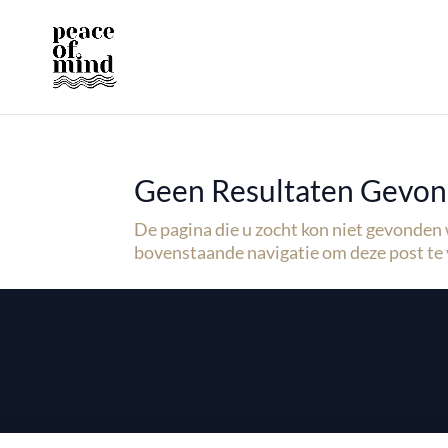
Geen Resultaten Gevo
De pagina die u zocht kon niet gevonden
bovenstaande navigatie om deze post te 